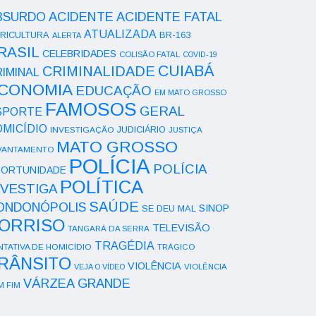
ACIDENTE
BSURDO
ACIDENTE FATAL
ATUALIZADA
RICULTURA
BR-163
ALERTA
RASIL
CELEBRIDADES
COLISÃO FATAL
COVID-19
CUIABÁ
CRIMINALIDADE
IMINAL
CONOMIA
EDUCAÇÃO
EM MATO GROSSO
FAMOSOS
GERAL
SPORTE
OMICÍDIO
INVESTIGAÇÃO
JUDICIÁRIO
JUSTIÇA
MATO GROSSO
VANTAMENTO
POLÍCIA
POLÍCIA
ORTUNIDADE
POLÍTICA
NVESTIGA
SAÚDE
ONDONÓPOLIS
SINOP
SE DEU MAL
ORRISO
TELEVISÃO
TANGARÁ DA SERRA
TRAGÉDIA
NTATIVA DE HOMICÍDIO
TRÁGICO
RÂNSITO
VIOLÊNCIA
VEJA O VÍDEO
VIOLÊNCIA
VÁRZEA GRANDE
M FIM