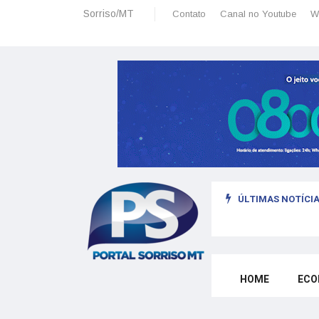
Sorriso/MT
Contato
Canal no Youtube
W
ÚLTIMAS NOTÍCIA
sais: planeamento financeiro detalhado para não passar sufoco
HOME
ECO