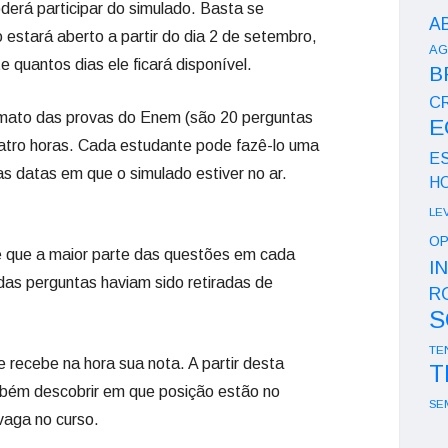
derá participar do simulado. Basta se
A
 estará aberto a partir do dia 2 de setembro,
AG
 quantos dias ele ficará disponível.
B
CR
rmato das provas do Enem (são 20 perguntas
E
atro horas. Cada estudante pode fazê-lo uma
E
das datas em que o simulado estiver no ar.
H
LE
OP
 que a maior parte das questões em cada
I
das perguntas haviam sido retiradas de
R
S
TE
 recebe na hora sua nota. A partir desta
T
bém descobrir em que posição estão no
SE
vaga no curso.