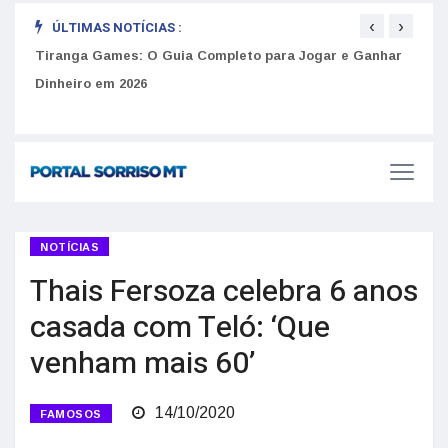
‹
›
ÚLTIMAS NOTÍCIAS :
to
Tiranga Games: O Guia Completo para Jogar e Ganhar
Golp
Dinheiro em 2026
anúnc
NOTÍCIAS
Thais Fersoza celebra 6 anos
casada com Teló: ‘Que
venham mais 60’
14/10/2020
FAMOSOS