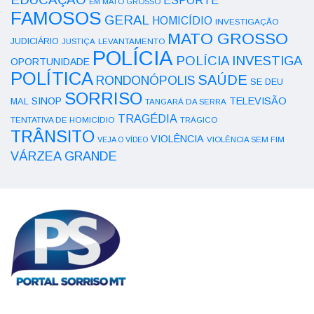
ESPORTE
EM MATO GROSSO
FAMOSOS
GERAL
HOMICÍDIO
INVESTIGAÇÃO
MATO GROSSO
JUDICIÁRIO
LEVANTAMENTO
JUSTIÇA
POLÍCIA
POLÍCIA INVESTIGA
OPORTUNIDADE
POLÍTICA
SAÚDE
RONDONÓPOLIS
SE DEU
SORRISO
SINOP
TELEVISÃO
MAL
TANGARÁ DA SERRA
TRAGÉDIA
TENTATIVA DE HOMICÍDIO
TRÁGICO
TRÂNSITO
VIOLÊNCIA
VEJA O VÍDEO
VIOLÊNCIA SEM FIM
VÁRZEA GRANDE