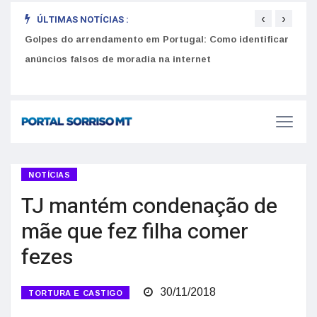
‹
›
ÚLTIMAS NOTÍCIAS :
Golpes do arrendamento em Portugal: Como identificar
Como 
r
anúncios falsos de moradia na internet
do U
NOTÍCIAS
TJ mantém condenação de
mãe que fez filha comer
fezes
30/11/2018
TORTURA E CASTIGO