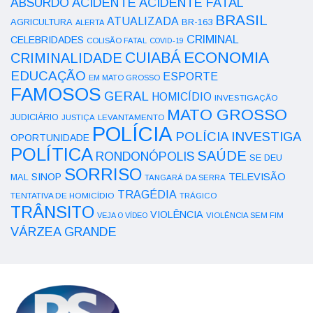
ACIDENTE
ABSURDO
ACIDENTE FATAL
BRASIL
ATUALIZADA
AGRICULTURA
BR-163
ALERTA
CRIMINAL
CELEBRIDADES
COLISÃO FATAL
COVID-19
ECONOMIA
CUIABÁ
CRIMINALIDADE
EDUCAÇÃO
ESPORTE
EM MATO GROSSO
FAMOSOS
GERAL
HOMICÍDIO
INVESTIGAÇÃO
MATO GROSSO
JUDICIÁRIO
LEVANTAMENTO
JUSTIÇA
POLÍCIA
POLÍCIA INVESTIGA
OPORTUNIDADE
POLÍTICA
SAÚDE
RONDONÓPOLIS
SE DEU
SORRISO
SINOP
TELEVISÃO
MAL
TANGARÁ DA SERRA
TRAGÉDIA
TENTATIVA DE HOMICÍDIO
TRÁGICO
TRÂNSITO
VIOLÊNCIA
VEJA O VÍDEO
VIOLÊNCIA SEM FIM
VÁRZEA GRANDE