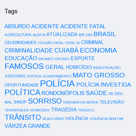
Tags
ACIDENTE
ABSURDO
ACIDENTE FATAL
BRASIL
ATUALIZADA
AGRICULTURA
BR-163
ALERTA
CRIMINAL
CELEBRIDADES
COLISÃO FATAL
COVID-19
ECONOMIA
CUIABÁ
CRIMINALIDADE
EDUCAÇÃO
ESPORTE
EM MATO GROSSO
FAMOSOS
GERAL
HOMICÍDIO
INVESTIGAÇÃO
MATO GROSSO
JUDICIÁRIO
LEVANTAMENTO
JUSTIÇA
POLÍCIA
POLÍCIA INVESTIGA
OPORTUNIDADE
POLÍTICA
SAÚDE
RONDONÓPOLIS
SE DEU
SORRISO
SINOP
TELEVISÃO
MAL
TANGARÁ DA SERRA
TRAGÉDIA
TENTATIVA DE HOMICÍDIO
TRÁGICO
TRÂNSITO
VIOLÊNCIA
VEJA O VÍDEO
VIOLÊNCIA SEM FIM
VÁRZEA GRANDE