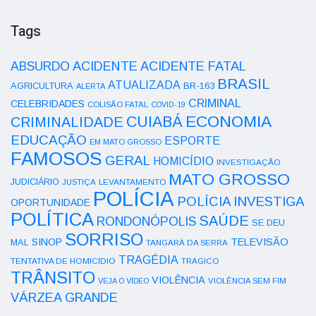
Tags
ACIDENTE
ABSURDO
ACIDENTE FATAL
BRASIL
ATUALIZADA
AGRICULTURA
BR-163
ALERTA
CRIMINAL
CELEBRIDADES
COLISÃO FATAL
COVID-19
ECONOMIA
CUIABÁ
CRIMINALIDADE
EDUCAÇÃO
ESPORTE
EM MATO GROSSO
FAMOSOS
GERAL
HOMICÍDIO
INVESTIGAÇÃO
MATO GROSSO
JUDICIÁRIO
LEVANTAMENTO
JUSTIÇA
POLÍCIA
POLÍCIA INVESTIGA
OPORTUNIDADE
POLÍTICA
SAÚDE
RONDONÓPOLIS
SE DEU
SORRISO
SINOP
TELEVISÃO
MAL
TANGARÁ DA SERRA
TRAGÉDIA
TENTATIVA DE HOMICÍDIO
TRÁGICO
TRÂNSITO
VIOLÊNCIA
VEJA O VÍDEO
VIOLÊNCIA SEM FIM
VÁRZEA GRANDE