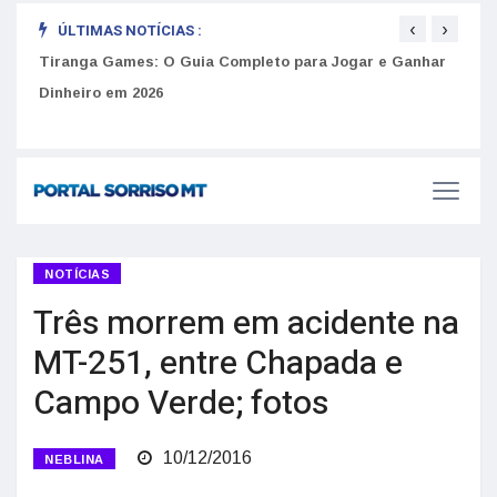
‹
›
ÚLTIMAS NOTÍCIAS :
to
Tiranga Games: O Guia Completo para Jogar e Ganhar
Golp
Dinheiro em 2026
anúnc
NOTÍCIAS
Três morrem em acidente na
MT-251, entre Chapada e
Campo Verde; fotos
10/12/2016
NEBLINA