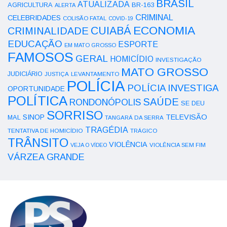
BRASIL
ATUALIZADA
AGRICULTURA
BR-163
ALERTA
CRIMINAL
CELEBRIDADES
COLISÃO FATAL
COVID-19
ECONOMIA
CUIABÁ
CRIMINALIDADE
EDUCAÇÃO
ESPORTE
EM MATO GROSSO
FAMOSOS
GERAL
HOMICÍDIO
INVESTIGAÇÃO
MATO GROSSO
JUDICIÁRIO
LEVANTAMENTO
JUSTIÇA
POLÍCIA
POLÍCIA INVESTIGA
OPORTUNIDADE
POLÍTICA
SAÚDE
RONDONÓPOLIS
SE DEU
SORRISO
SINOP
TELEVISÃO
MAL
TANGARÁ DA SERRA
TRAGÉDIA
TENTATIVA DE HOMICÍDIO
TRÁGICO
TRÂNSITO
VIOLÊNCIA
VEJA O VÍDEO
VIOLÊNCIA SEM FIM
VÁRZEA GRANDE