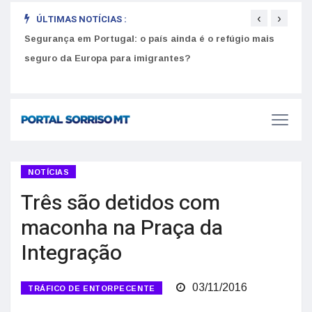
‹
›
ÚLTIMAS NOTÍCIAS :
Segurança em Portugal: o país ainda é o refúgio mais
Como
seguro da Europa para imigrantes?
melh
NOTÍCIAS
Três são detidos com
maconha na Praça da
Integração
03/11/2016
TRÁFICO DE ENTORPECENTE