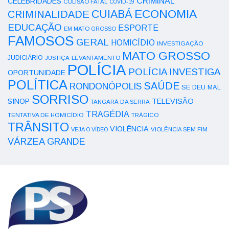
CRIMINAL
CELEBRIDADES
COLISÃO FATAL
COVID-19
ECONOMIA
CUIABÁ
CRIMINALIDADE
EDUCAÇÃO
ESPORTE
EM MATO GROSSO
FAMOSOS
GERAL
HOMICÍDIO
INVESTIGAÇÃO
MATO GROSSO
JUDICIÁRIO
LEVANTAMENTO
JUSTIÇA
POLÍCIA
POLÍCIA INVESTIGA
OPORTUNIDADE
POLÍTICA
SAÚDE
RONDONÓPOLIS
SE DEU MAL
SORRISO
SINOP
TELEVISÃO
TANGARÁ DA SERRA
TRAGÉDIA
TENTATIVA DE HOMICÍDIO
TRÁGICO
TRÂNSITO
VIOLÊNCIA
VEJA O VÍDEO
VIOLÊNCIA SEM FIM
VÁRZEA GRANDE