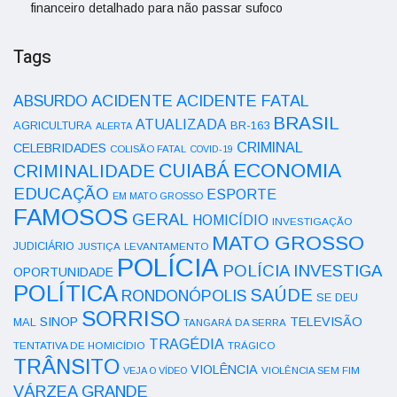
financeiro detalhado para não passar sufoco
Tags
ACIDENTE
ABSURDO
ACIDENTE FATAL
BRASIL
ATUALIZADA
AGRICULTURA
BR-163
ALERTA
CRIMINAL
CELEBRIDADES
COLISÃO FATAL
COVID-19
ECONOMIA
CUIABÁ
CRIMINALIDADE
EDUCAÇÃO
ESPORTE
EM MATO GROSSO
FAMOSOS
GERAL
HOMICÍDIO
INVESTIGAÇÃO
MATO GROSSO
JUDICIÁRIO
LEVANTAMENTO
JUSTIÇA
POLÍCIA
POLÍCIA INVESTIGA
OPORTUNIDADE
POLÍTICA
SAÚDE
RONDONÓPOLIS
SE DEU
SORRISO
SINOP
TELEVISÃO
MAL
TANGARÁ DA SERRA
TRAGÉDIA
TENTATIVA DE HOMICÍDIO
TRÁGICO
TRÂNSITO
VIOLÊNCIA
VEJA O VÍDEO
VIOLÊNCIA SEM FIM
VÁRZEA GRANDE