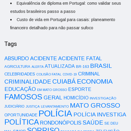
Equivalência de diploma em Portugal: como validar seus
estudos brasileiros passo a passo
Custo de vida em Portugal para casais: planeamento
financeiro detalhado para não passar sufoco
Tags
ACIDENTE
ABSURDO
ACIDENTE FATAL
BRASIL
ATUALIZADA
AGRICULTURA
BR-163
ALERTA
CRIMINAL
CELEBRIDADES
COLISÃO FATAL
COVID-19
ECONOMIA
CUIABÁ
CRIMINALIDADE
EDUCAÇÃO
ESPORTE
EM MATO GROSSO
FAMOSOS
GERAL
HOMICÍDIO
INVESTIGAÇÃO
MATO GROSSO
JUDICIÁRIO
LEVANTAMENTO
JUSTIÇA
POLÍCIA
POLÍCIA INVESTIGA
OPORTUNIDADE
POLÍTICA
SAÚDE
RONDONÓPOLIS
SE DEU
SORRISO