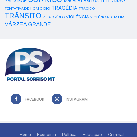
SINOP
TELEVISÃO
MAL
TANGARÁ DA SERRA
TRAGÉDIA
TENTATIVA DE HOMICÍDIO
TRÁGICO
TRÂNSITO
VIOLÊNCIA
VEJA O VÍDEO
VIOLÊNCIA SEM FIM
VÁRZEA GRANDE
FACEBOOK
INSTAGRAM
Home
Economia
Política
Educação
Criminal