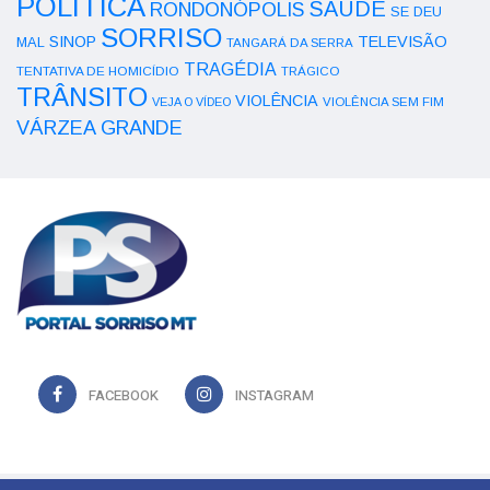
POLÍTICA
SAÚDE
RONDONÓPOLIS
SE DEU
SORRISO
SINOP
TELEVISÃO
MAL
TANGARÁ DA SERRA
TRAGÉDIA
TENTATIVA DE HOMICÍDIO
TRÁGICO
TRÂNSITO
VIOLÊNCIA
VEJA O VÍDEO
VIOLÊNCIA SEM FIM
VÁRZEA GRANDE
FACEBOOK
INSTAGRAM