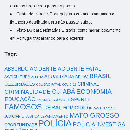
estudos brasileiros passo a passo
Custo de vida em Portugal para casais: planeamento
financeiro detalhado para não passar sufoco
Visto D8 para Nómadas Digitais: como morar legalmente
em Portugal trabalhando para o exterior
Tags
ACIDENTE
ABSURDO
ACIDENTE FATAL
BRASIL
ATUALIZADA
AGRICULTURA
BR-163
ALERTA
CRIMINAL
CELEBRIDADES
COLISÃO FATAL
COVID-19
ECONOMIA
CUIABÁ
CRIMINALIDADE
EDUCAÇÃO
ESPORTE
EM MATO GROSSO
FAMOSOS
GERAL
HOMICÍDIO
INVESTIGAÇÃO
MATO GROSSO
JUDICIÁRIO
LEVANTAMENTO
JUSTIÇA
POLÍCIA
POLÍCIA INVESTIGA
OPORTUNIDADE