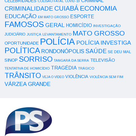
CRIMINAL
CELEBRIDADES
COLISÃO FATAL
COVID-19
ECONOMIA
CUIABÁ
CRIMINALIDADE
EDUCAÇÃO
ESPORTE
EM MATO GROSSO
FAMOSOS
GERAL
HOMICÍDIO
INVESTIGAÇÃO
MATO GROSSO
JUDICIÁRIO
LEVANTAMENTO
JUSTIÇA
POLÍCIA
POLÍCIA INVESTIGA
OPORTUNIDADE
POLÍTICA
SAÚDE
RONDONÓPOLIS
SE DEU MAL
SORRISO
SINOP
TELEVISÃO
TANGARÁ DA SERRA
TRAGÉDIA
TENTATIVA DE HOMICÍDIO
TRÁGICO
TRÂNSITO
VIOLÊNCIA
VEJA O VÍDEO
VIOLÊNCIA SEM FIM
VÁRZEA GRANDE