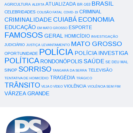
BRASIL
ATUALIZADA
AGRICULTURA
BR-163
ALERTA
CRIMINAL
CELEBRIDADES
COLISÃO FATAL
COVID-19
ECONOMIA
CUIABÁ
CRIMINALIDADE
EDUCAÇÃO
ESPORTE
EM MATO GROSSO
FAMOSOS
GERAL
HOMICÍDIO
INVESTIGAÇÃO
MATO GROSSO
JUDICIÁRIO
LEVANTAMENTO
JUSTIÇA
POLÍCIA
POLÍCIA INVESTIGA
OPORTUNIDADE
POLÍTICA
SAÚDE
RONDONÓPOLIS
SE DEU MAL
SORRISO
SINOP
TELEVISÃO
TANGARÁ DA SERRA
TRAGÉDIA
TENTATIVA DE HOMICÍDIO
TRÁGICO
TRÂNSITO
VIOLÊNCIA
VEJA O VÍDEO
VIOLÊNCIA SEM FIM
VÁRZEA GRANDE