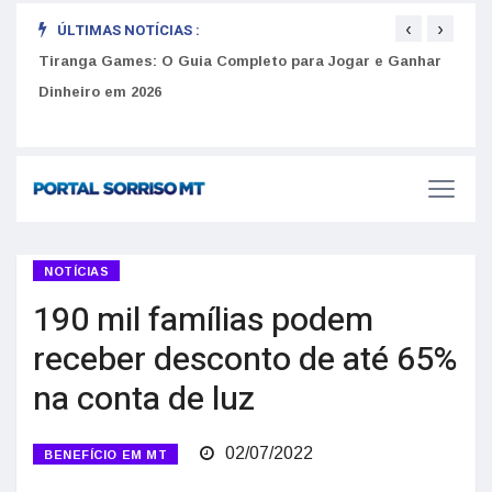
‹
›
ÚLTIMAS NOTÍCIAS :
Como 
Golpes do arrendamento em Portugal: Como identificar
do U
anúncios falsos de moradia na internet
Tiranga Games: O Guia Completo para Jogar e Ganhar
Dinheiro em 2026
NOTÍCIAS
190 mil famílias podem
receber desconto de até 65%
na conta de luz
02/07/2022
BENEFÍCIO EM MT