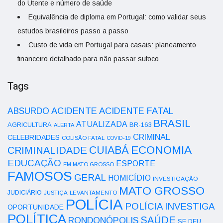
do Utente e número de saúde
Equivalência de diploma em Portugal: como validar seus
estudos brasileiros passo a passo
Custo de vida em Portugal para casais: planeamento
financeiro detalhado para não passar sufoco
Tags
ACIDENTE
ABSURDO
ACIDENTE FATAL
BRASIL
ATUALIZADA
AGRICULTURA
BR-163
ALERTA
CRIMINAL
CELEBRIDADES
COLISÃO FATAL
COVID-19
ECONOMIA
CUIABÁ
CRIMINALIDADE
EDUCAÇÃO
ESPORTE
EM MATO GROSSO
FAMOSOS
GERAL
HOMICÍDIO
INVESTIGAÇÃO
MATO GROSSO
JUDICIÁRIO
LEVANTAMENTO
JUSTIÇA
POLÍCIA
POLÍCIA INVESTIGA
OPORTUNIDADE
POLÍTICA
SAÚDE
RONDONÓPOLIS
SE DEU