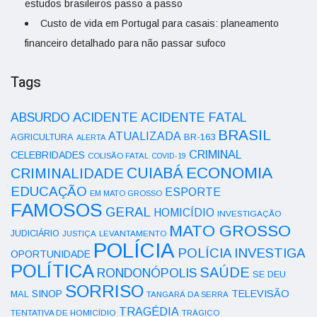
estudos brasileiros passo a passo
Custo de vida em Portugal para casais: planeamento
financeiro detalhado para não passar sufoco
Tags
ACIDENTE
ABSURDO
ACIDENTE FATAL
BRASIL
ATUALIZADA
AGRICULTURA
BR-163
ALERTA
CRIMINAL
CELEBRIDADES
COLISÃO FATAL
COVID-19
ECONOMIA
CUIABÁ
CRIMINALIDADE
EDUCAÇÃO
ESPORTE
EM MATO GROSSO
FAMOSOS
GERAL
HOMICÍDIO
INVESTIGAÇÃO
MATO GROSSO
JUDICIÁRIO
LEVANTAMENTO
JUSTIÇA
POLÍCIA
POLÍCIA INVESTIGA
OPORTUNIDADE
POLÍTICA
SAÚDE
RONDONÓPOLIS
SE DEU
SORRISO
SINOP
TELEVISÃO
MAL
TANGARÁ DA SERRA
TRAGÉDIA
TENTATIVA DE HOMICÍDIO
TRÁGICO