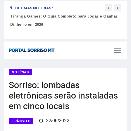
‹
›
ÚLTIMAS NOTÍCIAS :
Como 
Golpes do arrendamento em Portugal: Como identificar
Tiranga Games: O Guia Completo para Jogar e Ganhar
do U
anúncios falsos de moradia na internet
Dinheiro em 2026
NOTÍCIAS
Sorriso: lombadas
eletrônicas serão instaladas
em cinco locais
22/06/2022
TRÂNSITO