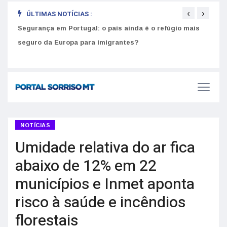
‹
›
ÚLTIMAS NOTÍCIAS :
Intel
Segurança em Portugal: o país ainda é o refúgio mais
norm
Como usar a nota do ENEM 2026 para estudar nas
melhores universidades de Portugal
seguro da Europa para imigrantes?
NOTÍCIAS
Umidade relativa do ar fica
abaixo de 12% em 22
municípios e Inmet aponta
risco à saúde e incêndios
florestais