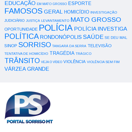
EDUCAÇÃO
ESPORTE
EM MATO GROSSO
FAMOSOS
GERAL
HOMICÍDIO
INVESTIGAÇÃO
MATO GROSSO
JUDICIÁRIO
LEVANTAMENTO
JUSTIÇA
POLÍCIA
POLÍCIA INVESTIGA
OPORTUNIDADE
POLÍTICA
SAÚDE
RONDONÓPOLIS
SE DEU MAL
SORRISO
SINOP
TELEVISÃO
TANGARÁ DA SERRA
TRAGÉDIA
TENTATIVA DE HOMICÍDIO
TRÁGICO
TRÂNSITO
VIOLÊNCIA
VEJA O VÍDEO
VIOLÊNCIA SEM FIM
VÁRZEA GRANDE