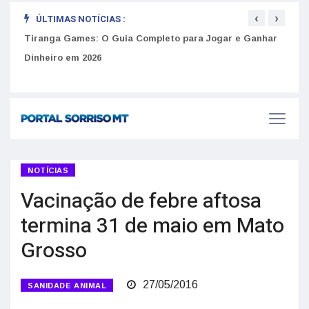
‹
›
ÚLTIMAS NOTÍCIAS :
to
Tiranga Games: O Guia Completo para Jogar e Ganhar
Golp
Dinheiro em 2026
anúnc
NOTÍCIAS
Vacinação de febre aftosa
termina 31 de maio em Mato
Grosso
27/05/2016
SANIDADE ANIMAL