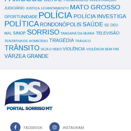
MATO GROSSO
JUDICIÁRIO
LEVANTAMENTO
JUSTIÇA
POLÍCIA
POLÍCIA INVESTIGA
OPORTUNIDADE
POLÍTICA
SAÚDE
RONDONÓPOLIS
SE DEU
SORRISO
SINOP
TELEVISÃO
MAL
TANGARÁ DA SERRA
TRAGÉDIA
TENTATIVA DE HOMICÍDIO
TRÁGICO
TRÂNSITO
VIOLÊNCIA
VEJA O VÍDEO
VIOLÊNCIA SEM FIM
VÁRZEA GRANDE
FACEBOOK
INSTAGRAM