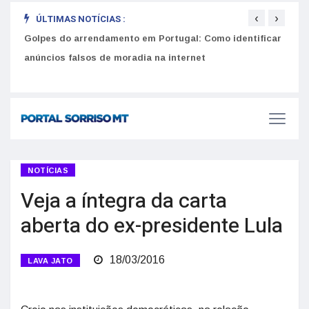
‹
›
ÚLTIMAS NOTÍCIAS :
Equiv
Como funciona o SNS para brasileiros em Portugal: Guia
Golpes do arrendamento em Portugal: Como identificar
seus
do Utente e número de saúde
anúncios falsos de moradia na internet
NOTÍCIAS
Veja a íntegra da carta
aberta do ex-presidente Lula
18/03/2016
LAVA JATO