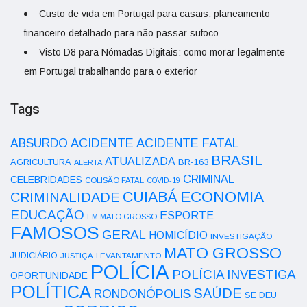
Custo de vida em Portugal para casais: planeamento
financeiro detalhado para não passar sufoco
Visto D8 para Nómadas Digitais: como morar legalmente
em Portugal trabalhando para o exterior
Tags
ACIDENTE
ABSURDO
ACIDENTE FATAL
BRASIL
ATUALIZADA
AGRICULTURA
BR-163
ALERTA
CRIMINAL
CELEBRIDADES
COLISÃO FATAL
COVID-19
ECONOMIA
CUIABÁ
CRIMINALIDADE
EDUCAÇÃO
ESPORTE
EM MATO GROSSO
FAMOSOS
GERAL
HOMICÍDIO
INVESTIGAÇÃO
MATO GROSSO
JUDICIÁRIO
LEVANTAMENTO
JUSTIÇA
POLÍCIA
POLÍCIA INVESTIGA
OPORTUNIDADE
POLÍTICA
SAÚDE
RONDONÓPOLIS
SE DEU