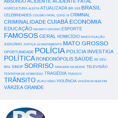
ACIDENTE
ABSURDO
ACIDENTE FATAL
BRASIL
ATUALIZADA
AGRICULTURA
BR-163
ALERTA
CRIMINAL
CELEBRIDADES
COLISÃO FATAL
COVID-19
ECONOMIA
CUIABÁ
CRIMINALIDADE
EDUCAÇÃO
ESPORTE
EM MATO GROSSO
FAMOSOS
GERAL
HOMICÍDIO
INVESTIGAÇÃO
MATO GROSSO
JUDICIÁRIO
LEVANTAMENTO
JUSTIÇA
POLÍCIA
POLÍCIA INVESTIGA
OPORTUNIDADE
POLÍTICA
SAÚDE
RONDONÓPOLIS
SE DEU
SORRISO
SINOP
TELEVISÃO
MAL
TANGARÁ DA SERRA
TRAGÉDIA
TENTATIVA DE HOMICÍDIO
TRÁGICO
TRÂNSITO
VIOLÊNCIA
VEJA O VÍDEO
VIOLÊNCIA SEM FIM
VÁRZEA GRANDE