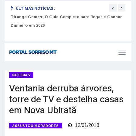
‹
›
ÚLTIMAS NOTÍCIAS :
to
Tiranga Games: O Guia Completo para Jogar e Ganhar
Golp
Dinheiro em 2026
anúnc
NOTÍCIAS
Ventania derruba árvores,
torre de TV e destelha casas
em Nova Ubiratã
12/01/2018
ASSUSTOU MORADORES