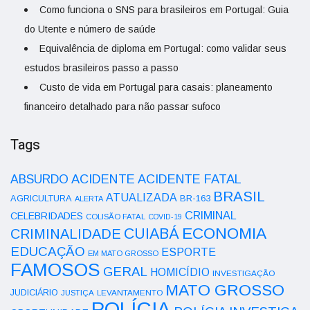
Como funciona o SNS para brasileiros em Portugal: Guia
do Utente e número de saúde
Equivalência de diploma em Portugal: como validar seus
estudos brasileiros passo a passo
Custo de vida em Portugal para casais: planeamento
financeiro detalhado para não passar sufoco
Tags
ACIDENTE
ABSURDO
ACIDENTE FATAL
BRASIL
ATUALIZADA
AGRICULTURA
BR-163
ALERTA
CRIMINAL
CELEBRIDADES
COLISÃO FATAL
COVID-19
ECONOMIA
CUIABÁ
CRIMINALIDADE
EDUCAÇÃO
ESPORTE
EM MATO GROSSO
FAMOSOS
GERAL
HOMICÍDIO
INVESTIGAÇÃO
MATO GROSSO
JUDICIÁRIO
LEVANTAMENTO
JUSTIÇA
POLÍCIA