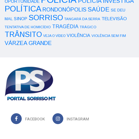
POLÍCIA INVESTIGA
OPORTUNIDADE
POLÍTICA
SAÚDE
RONDONÓPOLIS
SE DEU
SORRISO
SINOP
TELEVISÃO
MAL
TANGARÁ DA SERRA
TRAGÉDIA
TENTATIVA DE HOMICÍDIO
TRÁGICO
TRÂNSITO
VIOLÊNCIA
VEJA O VÍDEO
VIOLÊNCIA SEM FIM
VÁRZEA GRANDE
FACEBOOK
INSTAGRAM