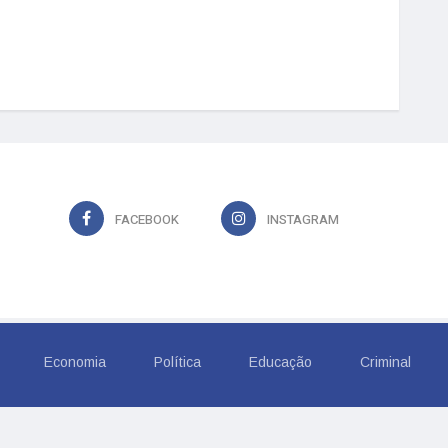
FACEBOOK
INSTAGRAM
Economia
Política
Educação
Criminal
6, TROPICAL COMUNICACAO LTDA. Todos os Direitos Rese