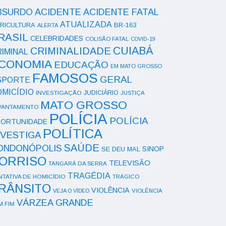
ACIDENTE
BSURDO
ACIDENTE FATAL
ATUALIZADA
RICULTURA
BR-163
ALERTA
RASIL
CELEBRIDADES
COLISÃO FATAL
COVID-19
CUIABÁ
CRIMINALIDADE
IMINAL
CONOMIA
EDUCAÇÃO
EM MATO GROSSO
FAMOSOS
GERAL
SPORTE
OMICÍDIO
INVESTIGAÇÃO
JUDICIÁRIO
JUSTIÇA
MATO GROSSO
VANTAMENTO
POLÍCIA
POLÍCIA
ORTUNIDADE
POLÍTICA
NVESTIGA
SAÚDE
ONDONÓPOLIS
SINOP
SE DEU MAL
ORRISO
TELEVISÃO
TANGARÁ DA SERRA
TRAGÉDIA
NTATIVA DE HOMICÍDIO
TRÁGICO
RÂNSITO
VIOLÊNCIA
VEJA O VÍDEO
VIOLÊNCIA
VÁRZEA GRANDE
M FIM