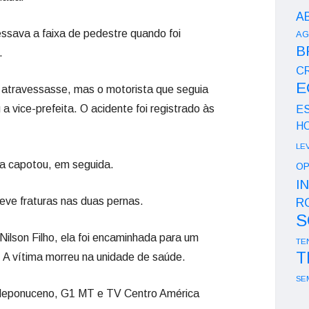
A
vessava a faixa de pedestre quando foi
AG
B
.
CR
E
 atravessasse, mas o motorista que seguia
a vice-prefeita. O acidente foi registrado às
E
H
LE
ita capotou, em seguida.
OP
I
teve fraturas nas duas pernas.
R
S
Nilson Filho, ela foi encaminhada para um
TE
T
. A vítima morreu na unidade de saúde.
SE
Neponuceno, G1 MT e TV Centro América