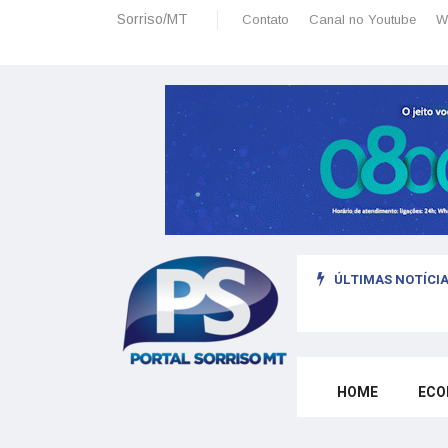
Sorriso/MT
Contato
Canal no Youtube
W
ÚLTIMAS NOTÍCIA
sais: planeamento financeiro detalhado para não passar sufoco
HOME
ECO