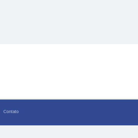
Contato
rvados