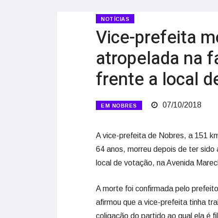
NOTÍCIAS
Vice-prefeita m
atropelada na f
frente a local 
07/10/2018
EM NOBRES
A vice-prefeita de Nobres, a 151 k
64 anos, morreu depois de ter sido
local de votação, na Avenida Marec
A morte foi confirmada pelo prefeit
afirmou que a vice-prefeita tinha 
coligação do partido ao qual ela é fi