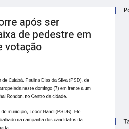
P
orre após ser
aixa de pedestre em
de votação
m de Cuiabá, Paulina Dias da Silva (PSD), de
 atropelada neste domingo (7) em frente a um
hal Rondon, no Centro da cidade.
o do município, Leocir Hanel (PSDB). Ele
trabalhado na campanha dos candidatos da
T
liada.