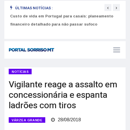
‹
›
ÚLTIMAS NOTÍCIAS :
Custo de vida em Portugal para casais: planeamento
Vist
financeiro detalhado para não passar sufoco
legal
NOTÍCIAS
Vigilante reage a assalto em
concessionária e espanta
ladrões com tiros
28/08/2018
VÁRZEA GRANDE