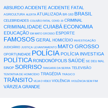
ACIDENTE
ABSURDO
ACIDENTE FATAL
BRASIL
ATUALIZADA
AGRICULTURA
BR-163
ALERTA
CRIMINAL
CELEBRIDADES
COLISÃO FATAL
COVID-19
ECONOMIA
CUIABÁ
CRIMINALIDADE
EDUCAÇÃO
ESPORTE
EM MATO GROSSO
FAMOSOS
GERAL
HOMICÍDIO
INVESTIGAÇÃO
MATO GROSSO
JUDICIÁRIO
LEVANTAMENTO
JUSTIÇA
POLÍCIA
POLÍCIA INVESTIGA
OPORTUNIDADE
POLÍTICA
SAÚDE
RONDONÓPOLIS
SE DEU MAL
SORRISO
SINOP
TELEVISÃO
TANGARÁ DA SERRA
TRAGÉDIA
TENTATIVA DE HOMICÍDIO
TRÁGICO
TRÂNSITO
VIOLÊNCIA
VEJA O VÍDEO
VIOLÊNCIA SEM FIM
VÁRZEA GRANDE