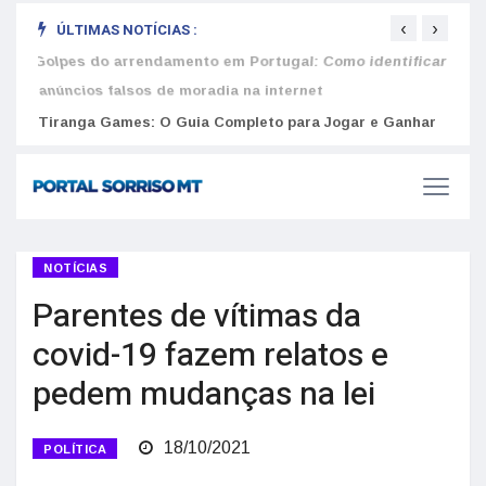
‹
›
ÚLTIMAS NOTÍCIAS :
nhar
Golpes do arrendamento em Portugal: Como identificar
Como 
anúncios falsos de moradia na internet
do U
NOTÍCIAS
Parentes de vítimas da
covid-19 fazem relatos e
pedem mudanças na lei
18/10/2021
POLÍTICA