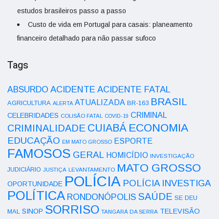
estudos brasileiros passo a passo
Custo de vida em Portugal para casais: planeamento
financeiro detalhado para não passar sufoco
Tags
ACIDENTE
ABSURDO
ACIDENTE FATAL
BRASIL
ATUALIZADA
AGRICULTURA
BR-163
ALERTA
CRIMINAL
CELEBRIDADES
COLISÃO FATAL
COVID-19
ECONOMIA
CUIABÁ
CRIMINALIDADE
EDUCAÇÃO
ESPORTE
EM MATO GROSSO
FAMOSOS
GERAL
HOMICÍDIO
INVESTIGAÇÃO
MATO GROSSO
JUDICIÁRIO
LEVANTAMENTO
JUSTIÇA
POLÍCIA
POLÍCIA INVESTIGA
OPORTUNIDADE
POLÍTICA
SAÚDE
RONDONÓPOLIS
SE DEU
SORRISO
SINOP
TELEVISÃO
MAL
TANGARÁ DA SERRA