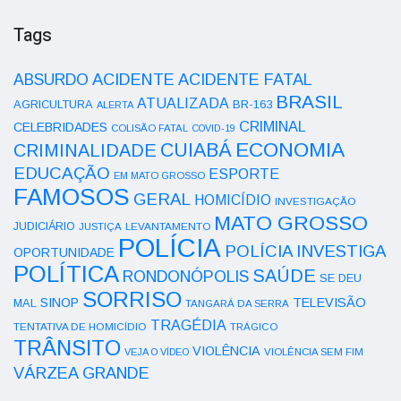
Tags
ACIDENTE
ABSURDO
ACIDENTE FATAL
BRASIL
ATUALIZADA
AGRICULTURA
BR-163
ALERTA
CRIMINAL
CELEBRIDADES
COLISÃO FATAL
COVID-19
ECONOMIA
CUIABÁ
CRIMINALIDADE
EDUCAÇÃO
ESPORTE
EM MATO GROSSO
FAMOSOS
GERAL
HOMICÍDIO
INVESTIGAÇÃO
MATO GROSSO
JUDICIÁRIO
LEVANTAMENTO
JUSTIÇA
POLÍCIA
POLÍCIA INVESTIGA
OPORTUNIDADE
POLÍTICA
SAÚDE
RONDONÓPOLIS
SE DEU
SORRISO
SINOP
TELEVISÃO
MAL
TANGARÁ DA SERRA
TRAGÉDIA
TENTATIVA DE HOMICÍDIO
TRÁGICO
TRÂNSITO
VIOLÊNCIA
VEJA O VÍDEO
VIOLÊNCIA SEM FIM
VÁRZEA GRANDE