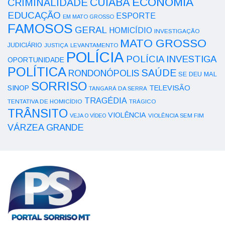
ECONOMIA
CUIABÁ
CRIMINALIDADE
EDUCAÇÃO
ESPORTE
EM MATO GROSSO
FAMOSOS
GERAL
HOMICÍDIO
INVESTIGAÇÃO
MATO GROSSO
JUDICIÁRIO
LEVANTAMENTO
JUSTIÇA
POLÍCIA
POLÍCIA INVESTIGA
OPORTUNIDADE
POLÍTICA
SAÚDE
RONDONÓPOLIS
SE DEU MAL
SORRISO
SINOP
TELEVISÃO
TANGARÁ DA SERRA
TRAGÉDIA
TENTATIVA DE HOMICÍDIO
TRÁGICO
TRÂNSITO
VIOLÊNCIA
VEJA O VÍDEO
VIOLÊNCIA SEM FIM
VÁRZEA GRANDE