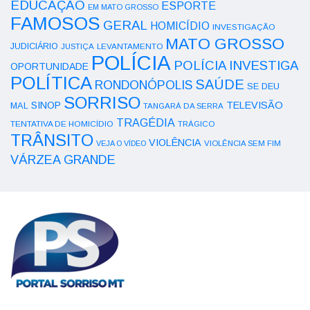
EDUCAÇÃO
ESPORTE
EM MATO GROSSO
FAMOSOS
GERAL
HOMICÍDIO
INVESTIGAÇÃO
MATO GROSSO
JUDICIÁRIO
LEVANTAMENTO
JUSTIÇA
POLÍCIA
POLÍCIA INVESTIGA
OPORTUNIDADE
POLÍTICA
SAÚDE
RONDONÓPOLIS
SE DEU
SORRISO
SINOP
TELEVISÃO
MAL
TANGARÁ DA SERRA
TRAGÉDIA
TENTATIVA DE HOMICÍDIO
TRÁGICO
TRÂNSITO
VIOLÊNCIA
VEJA O VÍDEO
VIOLÊNCIA SEM FIM
VÁRZEA GRANDE