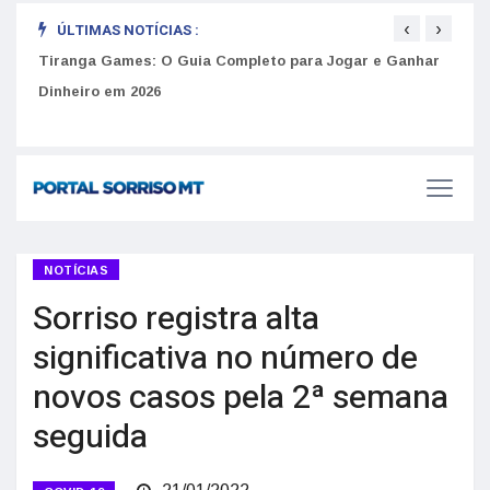
‹
›
ÚLTIMAS NOTÍCIAS :
Tiranga Games: O Guia Completo para Jogar e Ganhar
Como 
Dinheiro em 2026
do U
Golpes do arrendamento em Portugal: Como identificar anúncios falsos de moradia na internet
NOTÍCIAS
Sorriso registra alta
significativa no número de
novos casos pela 2ª semana
seguida