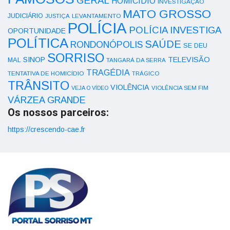
GERAL
HOMICÍDIO
INVESTIGAÇÃO
MATO GROSSO
JUDICIÁRIO
LEVANTAMENTO
JUSTIÇA
POLÍCIA
POLÍCIA INVESTIGA
OPORTUNIDADE
POLÍTICA
SAÚDE
RONDONÓPOLIS
SE DEU
SORRISO
SINOP
TELEVISÃO
MAL
TANGARÁ DA SERRA
TRAGÉDIA
TENTATIVA DE HOMICÍDIO
TRÁGICO
TRÂNSITO
VIOLÊNCIA
VEJA O VÍDEO
VIOLÊNCIA SEM FIM
VÁRZEA GRANDE
Os nossos parceiros:
https://crescendo-cae.fr