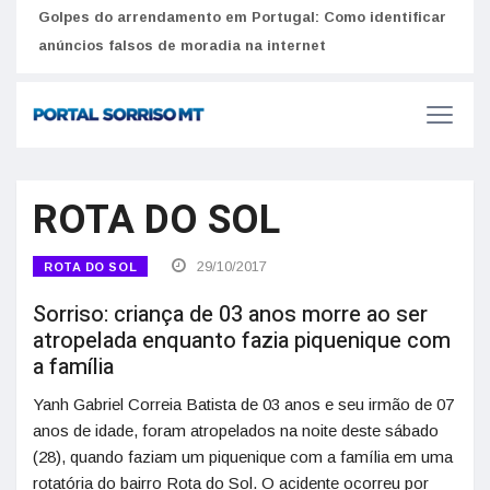
Equiv
Golpes do arrendamento em Portugal: Como identificar
Como funciona o SNS para brasileiros em Portugal: Guia do Utente e número de saúde
seus
anúncios falsos de moradia na internet
ROTA DO SOL
29/10/2017
ROTA DO SOL
Sorriso: criança de 03 anos morre ao ser
atropelada enquanto fazia piquenique com
a família
Yanh Gabriel Correia Batista de 03 anos e seu irmão de 07
anos de idade, foram atropelados na noite deste sábado
(28), quando faziam um piquenique com a família em uma
rotatória do bairro Rota do Sol. O acidente ocorreu por