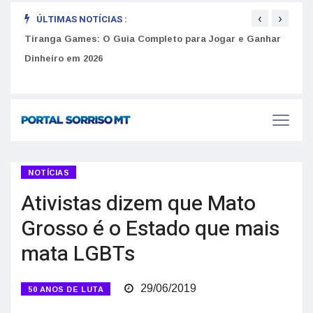
‹
›
ÚLTIMAS NOTÍCIAS :
to
Tiranga Games: O Guia Completo para Jogar e Ganhar
Golp
Dinheiro em 2026
anúnc
NOTÍCIAS
Ativistas dizem que Mato
Grosso é o Estado que mais
mata LGBTs
29/06/2019
50 ANOS DE LUTA