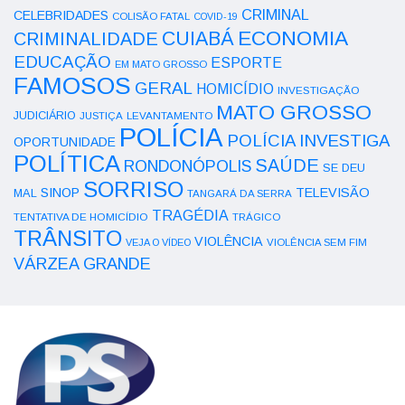
CRIMINAL
CELEBRIDADES
COLISÃO FATAL
COVID-19
ECONOMIA
CUIABÁ
CRIMINALIDADE
EDUCAÇÃO
ESPORTE
EM MATO GROSSO
FAMOSOS
GERAL
HOMICÍDIO
INVESTIGAÇÃO
MATO GROSSO
JUDICIÁRIO
LEVANTAMENTO
JUSTIÇA
POLÍCIA
POLÍCIA INVESTIGA
OPORTUNIDADE
POLÍTICA
SAÚDE
RONDONÓPOLIS
SE DEU
SORRISO
SINOP
TELEVISÃO
MAL
TANGARÁ DA SERRA
TRAGÉDIA
TENTATIVA DE HOMICÍDIO
TRÁGICO
TRÂNSITO
VIOLÊNCIA
VEJA O VÍDEO
VIOLÊNCIA SEM FIM
VÁRZEA GRANDE