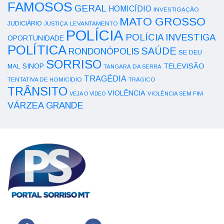
FAMOSOS
GERAL
HOMICÍDIO
INVESTIGAÇÃO
MATO GROSSO
JUDICIÁRIO
LEVANTAMENTO
JUSTIÇA
POLÍCIA
POLÍCIA INVESTIGA
OPORTUNIDADE
POLÍTICA
SAÚDE
RONDONÓPOLIS
SE DEU
SORRISO
SINOP
TELEVISÃO
MAL
TANGARÁ DA SERRA
TRAGÉDIA
TENTATIVA DE HOMICÍDIO
TRÁGICO
TRÂNSITO
VIOLÊNCIA
VEJA O VÍDEO
VIOLÊNCIA SEM FIM
VÁRZEA GRANDE