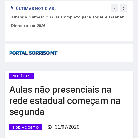
‹
›
ÚLTIMAS NOTÍCIAS :
Tiranga Games: O Guia Completo para Jogar e Ganhar
Como 
Dinheiro em 2026
do U
Golpes do arrendamento em Portugal: Como identificar anúncios falsos de moradia na internet
NOTÍCIAS
Aulas não presenciais na
rede estadual começam na
segunda
31/07/2020
3 DE AGOSTO