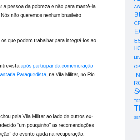
rar a pessoa da pobreza e não para mantê-la
AG
B
 Nós não queremos nenhum brasileiro
CR
E
ar os que podem trabalhar para integrá-los ao
E
H
LE
ntrevista
após participar da comemoração
OP
I
fantaria Paraquedista
, na Vila Militar, no Rio
R
S
TE
T
hou pela Vila Militar ao lado de outros ex-
SE
bedecido “um pouquinho” as recomendações
ação” do evento ajuda na recuperação.