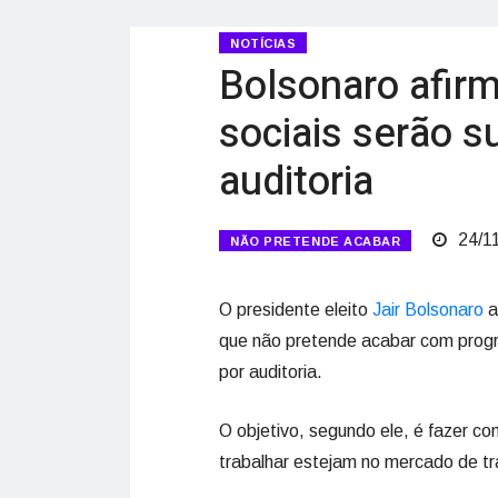
NOTÍCIAS
Bolsonaro afir
sociais serão 
auditoria
24/1
NÃO PRETENDE ACABAR
O presidente eleito
Jair Bolsonaro
a
que não pretende acabar com progr
por auditoria.
O objetivo, segundo ele, é fazer 
trabalhar estejam no mercado de t