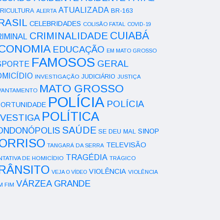
ATUALIZADA
RICULTURA
BR-163
ALERTA
RASIL
CELEBRIDADES
COLISÃO FATAL
COVID-19
CUIABÁ
CRIMINALIDADE
IMINAL
CONOMIA
EDUCAÇÃO
EM MATO GROSSO
FAMOSOS
GERAL
SPORTE
OMICÍDIO
INVESTIGAÇÃO
JUDICIÁRIO
JUSTIÇA
MATO GROSSO
VANTAMENTO
POLÍCIA
POLÍCIA
ORTUNIDADE
POLÍTICA
NVESTIGA
SAÚDE
ONDONÓPOLIS
SINOP
SE DEU MAL
ORRISO
TELEVISÃO
TANGARÁ DA SERRA
TRAGÉDIA
NTATIVA DE HOMICÍDIO
TRÁGICO
RÂNSITO
VIOLÊNCIA
VEJA O VÍDEO
VIOLÊNCIA
VÁRZEA GRANDE
M FIM