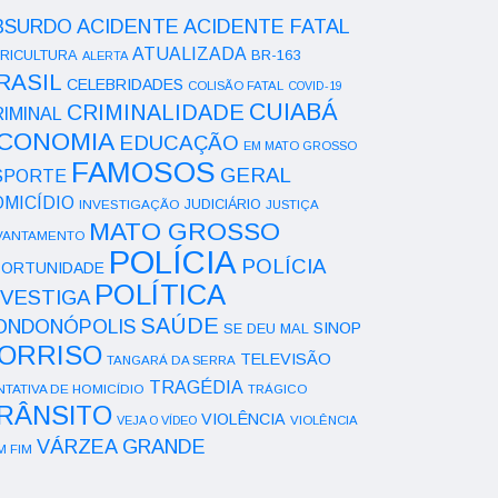
ACIDENTE
BSURDO
ACIDENTE FATAL
ATUALIZADA
RICULTURA
BR-163
ALERTA
RASIL
CELEBRIDADES
COLISÃO FATAL
COVID-19
CUIABÁ
CRIMINALIDADE
IMINAL
CONOMIA
EDUCAÇÃO
EM MATO GROSSO
FAMOSOS
GERAL
SPORTE
OMICÍDIO
INVESTIGAÇÃO
JUDICIÁRIO
JUSTIÇA
MATO GROSSO
VANTAMENTO
POLÍCIA
POLÍCIA
ORTUNIDADE
POLÍTICA
NVESTIGA
SAÚDE
ONDONÓPOLIS
SINOP
SE DEU MAL
ORRISO
TELEVISÃO
TANGARÁ DA SERRA
TRAGÉDIA
NTATIVA DE HOMICÍDIO
TRÁGICO
RÂNSITO
VIOLÊNCIA
VEJA O VÍDEO
VIOLÊNCIA
VÁRZEA GRANDE
M FIM