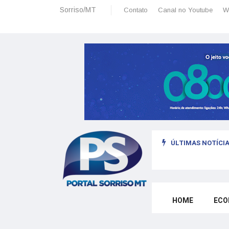
Sorriso/MT
Contato
Canal no Youtube
W
ÚLTIMAS NOTÍCIA
sais: planeamento financeiro detalhado para não passar sufoco
HOME
ECO