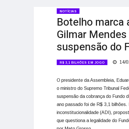
NOTÍCIAS
Botelho marca 
Gilmar Mendes 
suspensão do 
14/0
R$ 3,1 BILHÕES EM JOGO
O presidente da Assembleia, Eduar
o ministro do Supremo Tribunal Fed
suspensão da cobrança do Fundo de
ano passado foi de R$ 3,1 bilhões.
inconstitucionalidade (ADI), propos
que questiona a legalidade do Fund
por Mato Grosso.