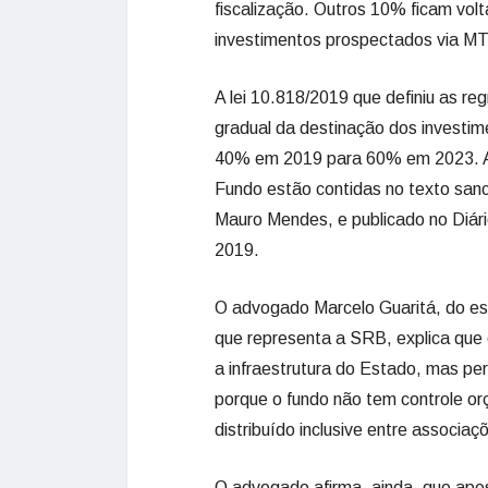
fiscalização. Outros 10% ficam volt
investimentos prospectados via M
A lei 10.818/2019 que definiu as r
gradual da destinação dos investime
40% em 2019 para 60% em 2023. As 
Fundo estão contidas no texto san
Mauro Mendes, e publicado no Diário
2019.
O advogado Marcelo Guaritá, do esc
que representa a SRB, explica que o
a infraestrutura do Estado, mas pe
porque o fundo não tem controle or
distribuído inclusive entre associa
O advogado afirma, ainda, que apes