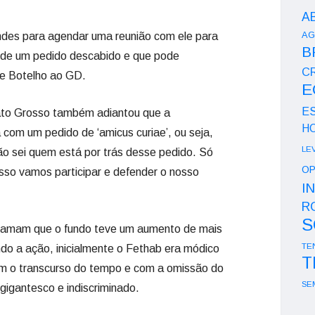
A
AG
Mendes para agendar uma reunião com ele para
B
ar de um pedido descabido e que pode
CR
se Botelho ao GD.
E
E
ato Grosso também adiantou que a
H
 com um pedido de ‘amicus curiae’, ou seja,
LE
ão sei quem está por trás desse pedido. Só
OP
isso vamos participar e defender o nosso
I
R
S
eclamam que o fundo teve um aumento de mais
TE
o a ação, inicialmente o Fethab era módico
T
com o transcurso do tempo e com a omissão do
SE
 gigantesco e indiscriminado.