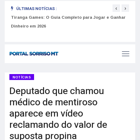
‹
›
ÚLTIMAS NOTÍCIAS :
Como 
Tiranga Games: O Guia Completo para Jogar e Ganhar
do U
Golpes do arrendamento em Portugal: Como identificar
anúncios falsos de moradia na internet
Dinheiro em 2026
NOTÍCIAS
Deputado que chamou
médico de mentiroso
aparece em vídeo
reclamando do valor de
suposta propina