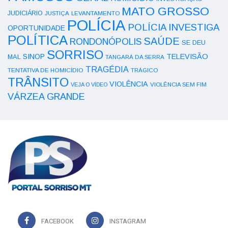
MATO GROSSO
JUDICIÁRIO
LEVANTAMENTO
JUSTIÇA
POLÍCIA
POLÍCIA INVESTIGA
OPORTUNIDADE
POLÍTICA
SAÚDE
RONDONÓPOLIS
SE DEU
SORRISO
SINOP
TELEVISÃO
MAL
TANGARÁ DA SERRA
TRAGÉDIA
TENTATIVA DE HOMICÍDIO
TRÁGICO
TRÂNSITO
VIOLÊNCIA
VEJA O VÍDEO
VIOLÊNCIA SEM FIM
VÁRZEA GRANDE
FACEBOOK
INSTAGRAM