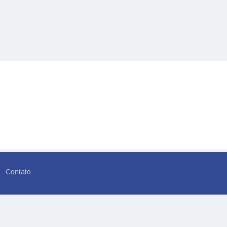
Contato
rvados