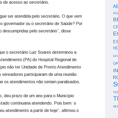
o de acesso ao secretário.
A
AG
e ser atendida pelo secretário. O que vem
B
o governador ou o secretário de Saúde? Por
CR
 descumpridas pelo secretário”, disse
E
E
H
que o secretário Luiz Soares determinou a
LE
Atendimento (PA) do Hospital Regional de
OP
ípio não ter Unidade de Pronto Atendimento
I
ns vereadores participaram de uma reunião
R
ue os atendimentos não seriam paralisados.
S
TE
to, deu prazo de um ano para o Município
T
stado continuaria atendendo. Pois bem: o
SE
u atendimento a partir de hoje”, afirmou o