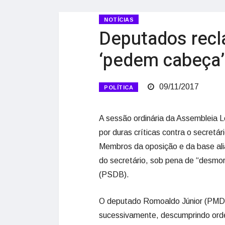
NOTÍCIAS
Deputados rec
‘pedem cabeça’
09/11/2017
POLÍTICA
A sessão ordinária da Assembleia Leg
por duras críticas contra o secretá
Membros da oposição e da base al
do secretário, sob pena de “desmo
(PSDB).
O deputado Romoaldo Júnior (PMDB
sucessivamente, descumprindo orde