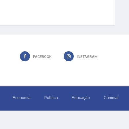
FACEBOOK
INSTAGRAM
Economia
Política
Educação
Criminal
6, TROPICAL COMUNICACAO LTDA. Todos os Direitos Rese