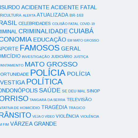
ACIDENTE
BSURDO
ACIDENTE FATAL
ATUALIZADA
RICULTURA
BR-163
ALERTA
RASIL
CELEBRIDADES
COLISÃO FATAL
COVID-19
CUIABÁ
CRIMINALIDADE
IMINAL
CONOMIA
EDUCAÇÃO
EM MATO GROSSO
FAMOSOS
GERAL
SPORTE
OMICÍDIO
INVESTIGAÇÃO
JUDICIÁRIO
JUSTIÇA
MATO GROSSO
VANTAMENTO
POLÍCIA
POLÍCIA
ORTUNIDADE
POLÍTICA
NVESTIGA
SAÚDE
ONDONÓPOLIS
SINOP
SE DEU MAL
ORRISO
TELEVISÃO
TANGARÁ DA SERRA
TRAGÉDIA
NTATIVA DE HOMICÍDIO
TRÁGICO
RÂNSITO
VIOLÊNCIA
VEJA O VÍDEO
VIOLÊNCIA
VÁRZEA GRANDE
M FIM