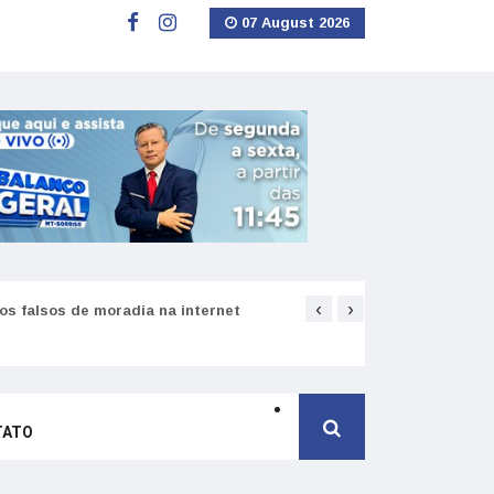
07 August 2026
‹
›
s falsos de moradia na internet
Como funciona o SNS pa
TATO