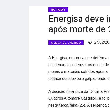
NOTÍCIAS
Energisa deve i
após morte de 
27/02/20
QUEDA DE ENERGIA
A Energisa, empresa que detém a co
condenada a indenizar os donos de 
morais e materiais sofridos após a
elétrica que deixou o galpão onde 
A decisão é da juíza da Décima Pri
Quadros Altomare Castrillon, e foi p
nesta terça-feira (26). A sentença 