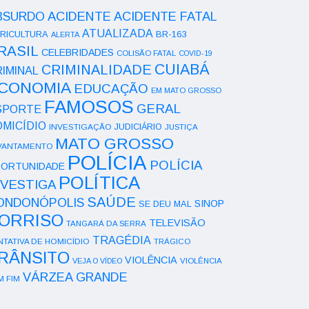
ACIDENTE
BSURDO
ACIDENTE FATAL
ATUALIZADA
RICULTURA
BR-163
ALERTA
RASIL
CELEBRIDADES
COLISÃO FATAL
COVID-19
CUIABÁ
CRIMINALIDADE
IMINAL
CONOMIA
EDUCAÇÃO
EM MATO GROSSO
FAMOSOS
GERAL
SPORTE
OMICÍDIO
INVESTIGAÇÃO
JUDICIÁRIO
JUSTIÇA
MATO GROSSO
VANTAMENTO
POLÍCIA
POLÍCIA
ORTUNIDADE
POLÍTICA
NVESTIGA
SAÚDE
ONDONÓPOLIS
SINOP
SE DEU MAL
ORRISO
TELEVISÃO
TANGARÁ DA SERRA
TRAGÉDIA
NTATIVA DE HOMICÍDIO
TRÁGICO
RÂNSITO
VIOLÊNCIA
VEJA O VÍDEO
VIOLÊNCIA
VÁRZEA GRANDE
M FIM