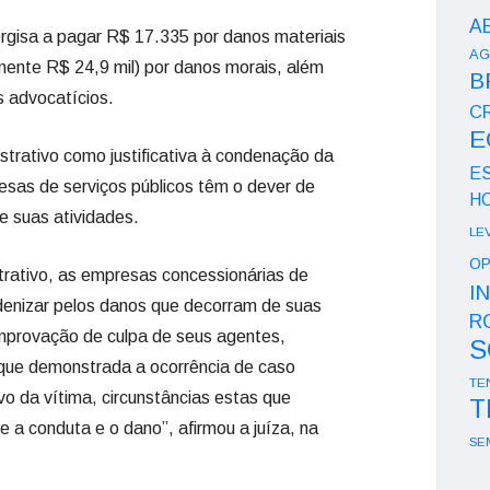
A
rgisa a pagar R$ 17.335 por danos materiais
AG
mente R$ 24,9 mil) por danos morais, além
B
s advocatícios.
CR
E
nistrativo como justificativa à condenação da
E
esas de serviços públicos têm o dever de
H
e suas atividades.
LE
OP
strativo, as empresas concessionárias de
I
ndenizar pelos danos que decorram de suas
R
mprovação de culpa de seus agentes,
S
ique demonstrada a ocorrência de caso
TE
sivo da vítima, circunstâncias estas que
T
 a conduta e o dano”, afirmou a juíza, na
SE