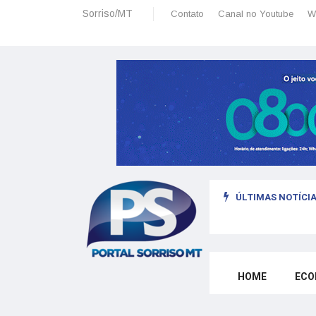
Sorriso/MT
Contato
Canal no Youtube
W
ÚLTIMAS NOTÍCIA
omo morar legalmente em Portugal trabalhando para o exterior
HOME
ECO