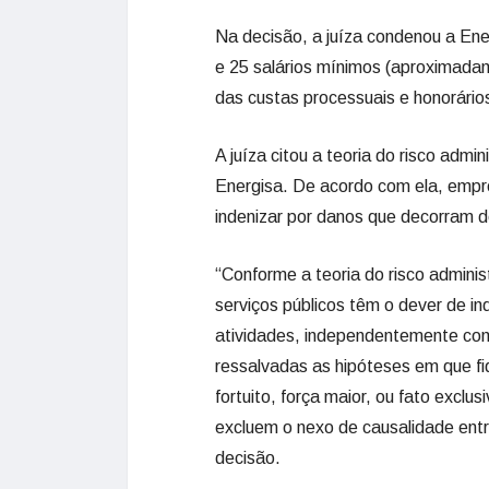
Na decisão, a juíza condenou a Ene
e 25 salários mínimos (aproximada
das custas processuais e honorário
A juíza citou a teoria do risco admi
Energisa. De acordo com ela, empr
indenizar por danos que decorram d
“Conforme a teoria do risco admini
serviços públicos têm o dever de i
atividades, independentemente co
ressalvadas as hipóteses em que f
fortuito, força maior, ou fato exclu
excluem o nexo de causalidade entre
decisão.