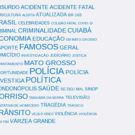
ACIDENTE
BSURDO
ACIDENTE FATAL
ATUALIZADA
RICULTURA
BR-163
ALERTA
RASIL
CELEBRIDADES
COLISÃO FATAL
COVID-19
CUIABÁ
CRIMINALIDADE
IMINAL
CONOMIA
EDUCAÇÃO
EM MATO GROSSO
FAMOSOS
GERAL
SPORTE
OMICÍDIO
INVESTIGAÇÃO
JUDICIÁRIO
JUSTIÇA
MATO GROSSO
VANTAMENTO
POLÍCIA
POLÍCIA
ORTUNIDADE
POLÍTICA
NVESTIGA
SAÚDE
ONDONÓPOLIS
SINOP
SE DEU MAL
ORRISO
TELEVISÃO
TANGARÁ DA SERRA
TRAGÉDIA
NTATIVA DE HOMICÍDIO
TRÁGICO
RÂNSITO
VIOLÊNCIA
VEJA O VÍDEO
VIOLÊNCIA
VÁRZEA GRANDE
M FIM