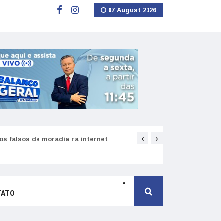
07 August 2026
‹
›
s falsos de moradia na internet
Como funciona o SNS pa
TATO