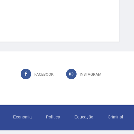
FACEBOOK
INSTAGRAM
Economia
Política
Educação
Criminal
6, TROPICAL COMUNICACAO LTDA. Todos os Direitos Rese