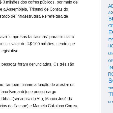
 3 milhões dos cofres públicos, por meio de
A
e a Assembleia, Tribunal de Contas do
AG
ado de Infraestrutura e Prefeitura de
B
CR
E
iava “empresas fantasmas” para simular a
E
possui valor de R$ 100 milhões, sendo que
H
egislativo.
LE
OP
9 pessoas foram denunciadas. Os três são
I
R
S
io, também tinham a função de atestar os
TE
driano Bernardi (que possui cargo
T
 Ribas (servidora da AL), Marcio José da
SE
onários da Faespe) e Marcelo Catalano Correa