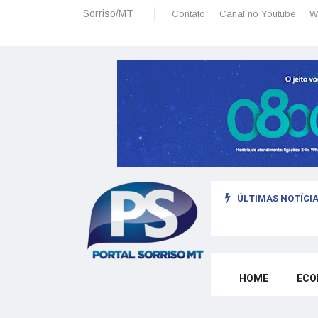
Sorriso/MT
Contato
Canal no Youtube
W
ÚLTIMAS NOTÍCIA
omo morar legalmente em Portugal trabalhando para o exterior
HOME
ECO