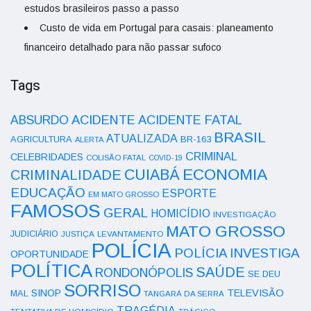
estudos brasileiros passo a passo
Custo de vida em Portugal para casais: planeamento
financeiro detalhado para não passar sufoco
Tags
ACIDENTE
ABSURDO
ACIDENTE FATAL
BRASIL
ATUALIZADA
AGRICULTURA
BR-163
ALERTA
CRIMINAL
CELEBRIDADES
COLISÃO FATAL
COVID-19
ECONOMIA
CUIABÁ
CRIMINALIDADE
EDUCAÇÃO
ESPORTE
EM MATO GROSSO
FAMOSOS
GERAL
HOMICÍDIO
INVESTIGAÇÃO
MATO GROSSO
JUDICIÁRIO
LEVANTAMENTO
JUSTIÇA
POLÍCIA
POLÍCIA INVESTIGA
OPORTUNIDADE
POLÍTICA
SAÚDE
RONDONÓPOLIS
SE DEU
SORRISO
SINOP
TELEVISÃO
MAL
TANGARÁ DA SERRA
TRAGÉDIA