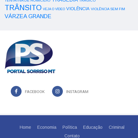
TENTATIVA DE HOMICÍDIO
TRÁGICO
TRÂNSITO
VIOLÊNCIA
VEJA O VÍDEO
VIOLÊNCIA SEM FIM
VÁRZEA GRANDE
FACEBOOK
INSTAGRAM
Home
Economia
Política
Educação
Criminal
Contato