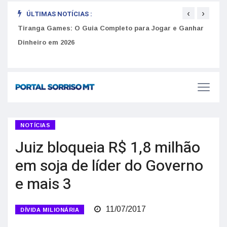
‹
›
ÚLTIMAS NOTÍCIAS :
Como 
Tiranga Games: O Guia Completo para Jogar e Ganhar
Golpes do arrendamento em Portugal: Como identificar
do U
anúncios falsos de moradia na internet
Dinheiro em 2026
NOTÍCIAS
Juiz bloqueia R$ 1,8 milhão
em soja de líder do Governo
e mais 3
11/07/2017
DÍVIDA MILIONÁRIA