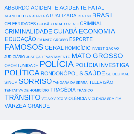
ACIDENTE
ABSURDO
ACIDENTE FATAL
BRASIL
ATUALIZADA
AGRICULTURA
BR-163
ALERTA
CRIMINAL
CELEBRIDADES
COLISÃO FATAL
COVID-19
ECONOMIA
CUIABÁ
CRIMINALIDADE
EDUCAÇÃO
ESPORTE
EM MATO GROSSO
FAMOSOS
GERAL
HOMICÍDIO
INVESTIGAÇÃO
MATO GROSSO
JUDICIÁRIO
LEVANTAMENTO
JUSTIÇA
POLÍCIA
POLÍCIA INVESTIGA
OPORTUNIDADE
POLÍTICA
SAÚDE
RONDONÓPOLIS
SE DEU MAL
SORRISO
SINOP
TELEVISÃO
TANGARÁ DA SERRA
TRAGÉDIA
TENTATIVA DE HOMICÍDIO
TRÁGICO
TRÂNSITO
VIOLÊNCIA
VEJA O VÍDEO
VIOLÊNCIA SEM FIM
VÁRZEA GRANDE