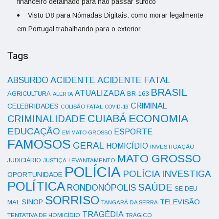
financeiro detalhado para não passar sufoco
Visto D8 para Nómadas Digitais: como morar legalmente
em Portugal trabalhando para o exterior
Tags
ACIDENTE
ABSURDO
ACIDENTE FATAL
BRASIL
ATUALIZADA
AGRICULTURA
BR-163
ALERTA
CRIMINAL
CELEBRIDADES
COLISÃO FATAL
COVID-19
ECONOMIA
CUIABÁ
CRIMINALIDADE
EDUCAÇÃO
ESPORTE
EM MATO GROSSO
FAMOSOS
GERAL
HOMICÍDIO
INVESTIGAÇÃO
MATO GROSSO
JUDICIÁRIO
LEVANTAMENTO
JUSTIÇA
POLÍCIA
POLÍCIA INVESTIGA
OPORTUNIDADE
POLÍTICA
SAÚDE
RONDONÓPOLIS
SE DEU
SORRISO
SINOP
TELEVISÃO
MAL
TANGARÁ DA SERRA
TRAGÉDIA
TENTATIVA DE HOMICÍDIO
TRÁGICO