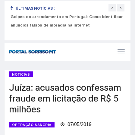
‹
›
ÚLTIMAS NOTÍCIAS :
Equiv
Como funciona o SNS para brasileiros em Portugal: Guia
Golpes do arrendamento em Portugal: Como identificar
seus
do Utente e número de saúde
anúncios falsos de moradia na internet
NOTÍCIAS
Juíza: acusados confessam
fraude em licitação de R$ 5
milhões
07/05/2019
OPERAÇÃO SANGRIA