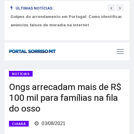
‹
›
ÚLTIMAS NOTÍCIAS :
Equiv
Golpes do arrendamento em Portugal: Como identificar
Como funciona o SNS para brasileiros em Portugal: Guia
seus
do Utente e número de saúde
anúncios falsos de moradia na internet
NOTÍCIAS
Ongs arrecadam mais de R$
100 mil para famílias na fila
do osso
03/08/2021
CUIABÁ