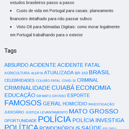
estudos brasileiros passo a passo
Custo de vida em Portugal para casais: planeamento
financeiro detalhado para não passar sufoco
Visto D8 para Nómadas Digitais: como morar legalmente
em Portugal trabalhando para o exterior
Tags
ACIDENTE
ABSURDO
ACIDENTE FATAL
BRASIL
ATUALIZADA
AGRICULTURA
BR-163
ALERTA
CRIMINAL
CELEBRIDADES
COLISÃO FATAL
COVID-19
ECONOMIA
CUIABÁ
CRIMINALIDADE
EDUCAÇÃO
ESPORTE
EM MATO GROSSO
FAMOSOS
GERAL
HOMICÍDIO
INVESTIGAÇÃO
MATO GROSSO
JUDICIÁRIO
LEVANTAMENTO
JUSTIÇA
POLÍCIA
POLÍCIA INVESTIGA
OPORTUNIDADE
POLÍTICA
SAÚDE
RONDONÓPOLIS
SE DEU