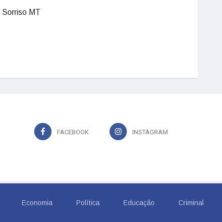
 Sorriso MT
FACEBOOK
INSTAGRAM
Economia
Política
Educação
Criminal