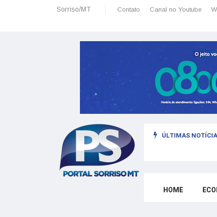
Sorriso/MT
Contato
Canal no Youtube
W
ÚLTIMAS NOTÍCIA
omo morar legalmente em Portugal trabalhando para o exterior
HOME
ECO