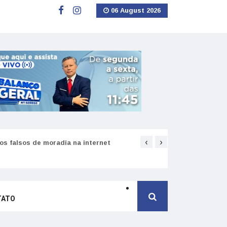
06 August 2026
‹
›
s falsos de moradia na internet
Como funciona o SNS pa
TATO