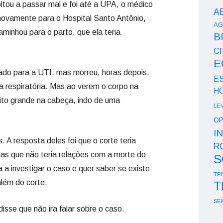
oltou a passar mal e foi até a UPA, o médico
A
 novamente para o Hospital Santo Antônio,
AG
minhou para o parto, que ela teria
B
CR
E
hado para a UTI, mas morreu, horas depois,
E
a respiratória. Mas ao verem o corpo na
H
ito grande na cabeça, indo de uma
LE
OP
I
 A resposta deles foi que o corte teria
R
as que não teria relações com a morte do
S
a investigar o caso e quer saber se existe
TE
lém do corte.
T
SE
isse que não ira falar sobre o caso.