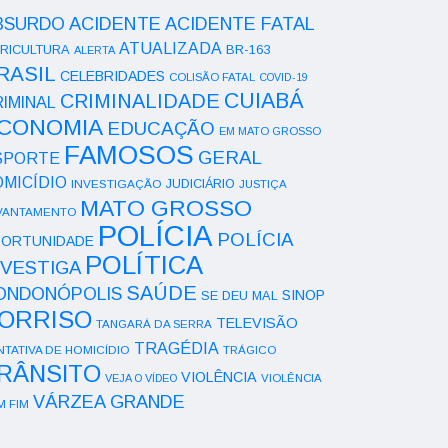
ACIDENTE
BSURDO
ACIDENTE FATAL
ATUALIZADA
RICULTURA
BR-163
ALERTA
RASIL
CELEBRIDADES
COLISÃO FATAL
COVID-19
CUIABÁ
CRIMINALIDADE
IMINAL
CONOMIA
EDUCAÇÃO
EM MATO GROSSO
FAMOSOS
GERAL
SPORTE
OMICÍDIO
INVESTIGAÇÃO
JUDICIÁRIO
JUSTIÇA
MATO GROSSO
VANTAMENTO
POLÍCIA
POLÍCIA
ORTUNIDADE
POLÍTICA
NVESTIGA
SAÚDE
ONDONÓPOLIS
SINOP
SE DEU MAL
ORRISO
TELEVISÃO
TANGARÁ DA SERRA
TRAGÉDIA
NTATIVA DE HOMICÍDIO
TRÁGICO
RÂNSITO
VIOLÊNCIA
VEJA O VÍDEO
VIOLÊNCIA
VÁRZEA GRANDE
M FIM