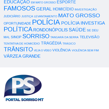
EDUCAÇÃO
ESPORTE
EM MATO GROSSO
FAMOSOS
GERAL
HOMICÍDIO
INVESTIGAÇÃO
MATO GROSSO
JUDICIÁRIO
LEVANTAMENTO
JUSTIÇA
POLÍCIA
POLÍCIA INVESTIGA
OPORTUNIDADE
POLÍTICA
SAÚDE
RONDONÓPOLIS
SE DEU
SORRISO
SINOP
TELEVISÃO
MAL
TANGARÁ DA SERRA
TRAGÉDIA
TENTATIVA DE HOMICÍDIO
TRÁGICO
TRÂNSITO
VIOLÊNCIA
VEJA O VÍDEO
VIOLÊNCIA SEM FIM
VÁRZEA GRANDE