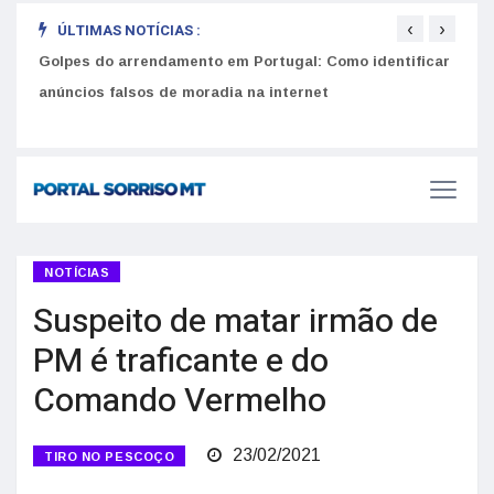
‹
›
ÚLTIMAS NOTÍCIAS :
Golpes do arrendamento em Portugal: Como identificar
Como 
r
anúncios falsos de moradia na internet
do U
NOTÍCIAS
Suspeito de matar irmão de
PM é traficante e do
Comando Vermelho
23/02/2021
TIRO NO PESCOÇO