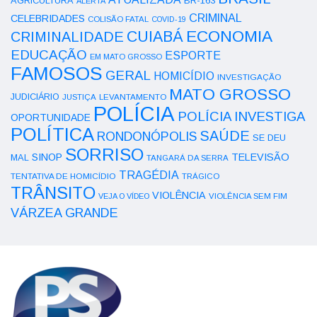
AGRICULTURA
BR-163
ALERTA
CRIMINAL
CELEBRIDADES
COLISÃO FATAL
COVID-19
ECONOMIA
CUIABÁ
CRIMINALIDADE
EDUCAÇÃO
ESPORTE
EM MATO GROSSO
FAMOSOS
GERAL
HOMICÍDIO
INVESTIGAÇÃO
MATO GROSSO
JUDICIÁRIO
LEVANTAMENTO
JUSTIÇA
POLÍCIA
POLÍCIA INVESTIGA
OPORTUNIDADE
POLÍTICA
SAÚDE
RONDONÓPOLIS
SE DEU
SORRISO
SINOP
TELEVISÃO
MAL
TANGARÁ DA SERRA
TRAGÉDIA
TENTATIVA DE HOMICÍDIO
TRÁGICO
TRÂNSITO
VIOLÊNCIA
VEJA O VÍDEO
VIOLÊNCIA SEM FIM
VÁRZEA GRANDE