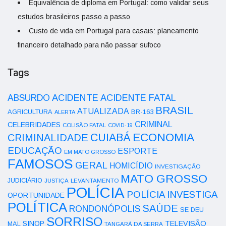
Equivalência de diploma em Portugal: como validar seus
estudos brasileiros passo a passo
Custo de vida em Portugal para casais: planeamento
financeiro detalhado para não passar sufoco
Tags
ACIDENTE
ABSURDO
ACIDENTE FATAL
BRASIL
ATUALIZADA
AGRICULTURA
BR-163
ALERTA
CRIMINAL
CELEBRIDADES
COLISÃO FATAL
COVID-19
ECONOMIA
CUIABÁ
CRIMINALIDADE
EDUCAÇÃO
ESPORTE
EM MATO GROSSO
FAMOSOS
GERAL
HOMICÍDIO
INVESTIGAÇÃO
MATO GROSSO
JUDICIÁRIO
LEVANTAMENTO
JUSTIÇA
POLÍCIA
POLÍCIA INVESTIGA
OPORTUNIDADE
POLÍTICA
SAÚDE
RONDONÓPOLIS
SE DEU
SORRISO
SINOP
TELEVISÃO
MAL
TANGARÁ DA SERRA