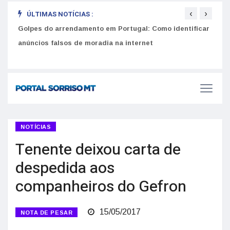
‹
›
ÚLTIMAS NOTÍCIAS :
Golpes do arrendamento em Portugal: Como identificar
Como 
r
anúncios falsos de moradia na internet
do U
NOTÍCIAS
Tenente deixou carta de
despedida aos
companheiros do Gefron
15/05/2017
NOTA DE PESAR