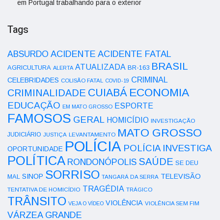
em Portugal trabalhando para o exterior
Tags
ACIDENTE
ABSURDO
ACIDENTE FATAL
BRASIL
ATUALIZADA
AGRICULTURA
BR-163
ALERTA
CRIMINAL
CELEBRIDADES
COLISÃO FATAL
COVID-19
ECONOMIA
CUIABÁ
CRIMINALIDADE
EDUCAÇÃO
ESPORTE
EM MATO GROSSO
FAMOSOS
GERAL
HOMICÍDIO
INVESTIGAÇÃO
MATO GROSSO
JUDICIÁRIO
LEVANTAMENTO
JUSTIÇA
POLÍCIA
POLÍCIA INVESTIGA
OPORTUNIDADE
POLÍTICA
SAÚDE
RONDONÓPOLIS
SE DEU
SORRISO
SINOP
TELEVISÃO
MAL
TANGARÁ DA SERRA
TRAGÉDIA
TENTATIVA DE HOMICÍDIO
TRÁGICO
TRÂNSITO
VIOLÊNCIA
VEJA O VÍDEO
VIOLÊNCIA SEM FIM
VÁRZEA GRANDE