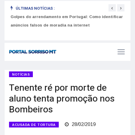
‹
›
ÚLTIMAS NOTÍCIAS :
Golpes do arrendamento em Portugal: Como identificar
Como 
r
anúncios falsos de moradia na internet
do U
NOTÍCIAS
Tenente ré por morte de
aluno tenta promoção nos
Bombeiros
28/02/2019
ACUSADA DE TORTURA