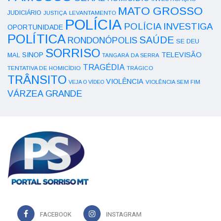
MATO GROSSO
JUDICIÁRIO
LEVANTAMENTO
JUSTIÇA
POLÍCIA
POLÍCIA INVESTIGA
OPORTUNIDADE
POLÍTICA
SAÚDE
RONDONÓPOLIS
SE DEU
SORRISO
SINOP
TELEVISÃO
MAL
TANGARÁ DA SERRA
TRAGÉDIA
TENTATIVA DE HOMICÍDIO
TRÁGICO
TRÂNSITO
VIOLÊNCIA
VEJA O VÍDEO
VIOLÊNCIA SEM FIM
VÁRZEA GRANDE
FACEBOOK
INSTAGRAM