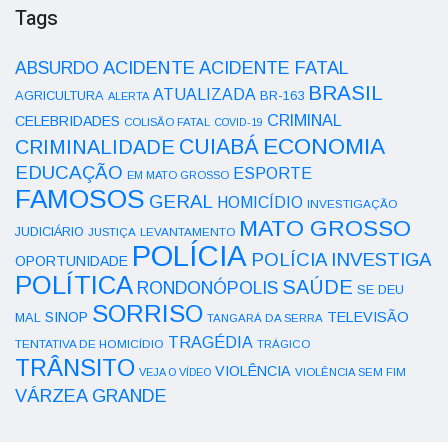
Tags
ACIDENTE
ABSURDO
ACIDENTE FATAL
BRASIL
ATUALIZADA
AGRICULTURA
BR-163
ALERTA
CRIMINAL
CELEBRIDADES
COLISÃO FATAL
COVID-19
ECONOMIA
CUIABÁ
CRIMINALIDADE
EDUCAÇÃO
ESPORTE
EM MATO GROSSO
FAMOSOS
GERAL
HOMICÍDIO
INVESTIGAÇÃO
MATO GROSSO
JUDICIÁRIO
LEVANTAMENTO
JUSTIÇA
POLÍCIA
POLÍCIA INVESTIGA
OPORTUNIDADE
POLÍTICA
SAÚDE
RONDONÓPOLIS
SE DEU
SORRISO
SINOP
TELEVISÃO
MAL
TANGARÁ DA SERRA
TRAGÉDIA
TENTATIVA DE HOMICÍDIO
TRÁGICO
TRÂNSITO
VIOLÊNCIA
VEJA O VÍDEO
VIOLÊNCIA SEM FIM
VÁRZEA GRANDE