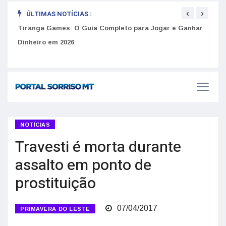
‹
›
ÚLTIMAS NOTÍCIAS :
to
Tiranga Games: O Guia Completo para Jogar e Ganhar
Golp
Dinheiro em 2026
anúnc
NOTÍCIAS
Travesti é morta durante
assalto em ponto de
prostituição
07/04/2017
PRIMAVERA DO LESTE