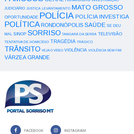
MATO GROSSO
JUDICIÁRIO
LEVANTAMENTO
JUSTIÇA
POLÍCIA
POLÍCIA INVESTIGA
OPORTUNIDADE
POLÍTICA
SAÚDE
RONDONÓPOLIS
SE DEU
SORRISO
SINOP
TELEVISÃO
MAL
TANGARÁ DA SERRA
TRAGÉDIA
TENTATIVA DE HOMICÍDIO
TRÁGICO
TRÂNSITO
VIOLÊNCIA
VEJA O VÍDEO
VIOLÊNCIA SEM FIM
VÁRZEA GRANDE
FACEBOOK
INSTAGRAM