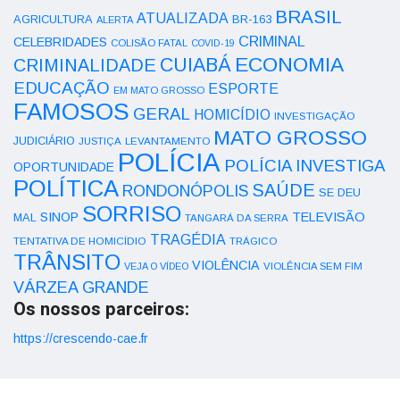
BRASIL
ATUALIZADA
AGRICULTURA
BR-163
ALERTA
CRIMINAL
CELEBRIDADES
COLISÃO FATAL
COVID-19
ECONOMIA
CUIABÁ
CRIMINALIDADE
EDUCAÇÃO
ESPORTE
EM MATO GROSSO
FAMOSOS
GERAL
HOMICÍDIO
INVESTIGAÇÃO
MATO GROSSO
JUDICIÁRIO
LEVANTAMENTO
JUSTIÇA
POLÍCIA
POLÍCIA INVESTIGA
OPORTUNIDADE
POLÍTICA
SAÚDE
RONDONÓPOLIS
SE DEU
SORRISO
SINOP
TELEVISÃO
MAL
TANGARÁ DA SERRA
TRAGÉDIA
TENTATIVA DE HOMICÍDIO
TRÁGICO
TRÂNSITO
VIOLÊNCIA
VEJA O VÍDEO
VIOLÊNCIA SEM FIM
VÁRZEA GRANDE
Os nossos parceiros:
https://crescendo-cae.fr