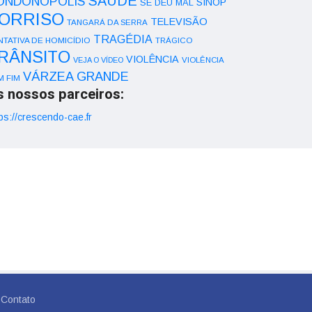
SAÚDE
ONDONÓPOLIS
SINOP
SE DEU MAL
ORRISO
TELEVISÃO
TANGARÁ DA SERRA
TRAGÉDIA
NTATIVA DE HOMICÍDIO
TRÁGICO
RÂNSITO
VIOLÊNCIA
VEJA O VÍDEO
VIOLÊNCIA
VÁRZEA GRANDE
M FIM
s nossos parceiros:
ps://crescendo-cae.fr
Contato