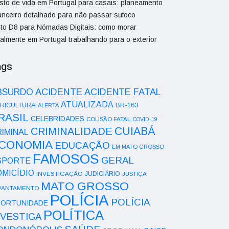
sto de vida em Portugal para casais: planeamento
nanceiro detalhado para não passar sufoco
sto D8 para Nómadas Digitais: como morar
galmente em Portugal trabalhando para o exterior
ags
ACIDENTE
BSURDO
ACIDENTE FATAL
ATUALIZADA
RICULTURA
BR-163
ALERTA
RASIL
CELEBRIDADES
COLISÃO FATAL
COVID-19
CUIABÁ
CRIMINALIDADE
IMINAL
CONOMIA
EDUCAÇÃO
EM MATO GROSSO
FAMOSOS
GERAL
SPORTE
OMICÍDIO
INVESTIGAÇÃO
JUDICIÁRIO
JUSTIÇA
MATO GROSSO
VANTAMENTO
POLÍCIA
POLÍCIA
ORTUNIDADE
POLÍTICA
NVESTIGA