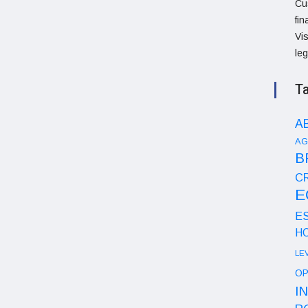
Cu
fi
Vi
le
T
A
AG
B
CR
E
E
H
LE
OP
I