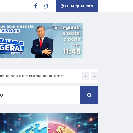
06 August 2026
‹
›
s falsos de moradia na internet
Como funciona o SNS pa
TO