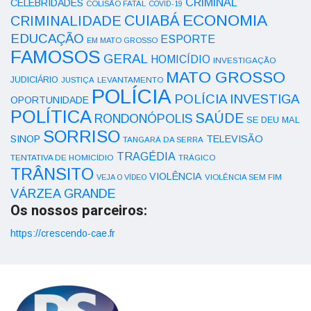
CRIMINAL
CELEBRIDADES
COLISÃO FATAL
COVID-19
ECONOMIA
CUIABÁ
CRIMINALIDADE
EDUCAÇÃO
ESPORTE
EM MATO GROSSO
FAMOSOS
GERAL
HOMICÍDIO
INVESTIGAÇÃO
MATO GROSSO
JUDICIÁRIO
LEVANTAMENTO
JUSTIÇA
POLÍCIA
POLÍCIA INVESTIGA
OPORTUNIDADE
POLÍTICA
SAÚDE
RONDONÓPOLIS
SE DEU MAL
SORRISO
SINOP
TELEVISÃO
TANGARÁ DA SERRA
TRAGÉDIA
TENTATIVA DE HOMICÍDIO
TRÁGICO
TRÂNSITO
VIOLÊNCIA
VEJA O VÍDEO
VIOLÊNCIA SEM FIM
VÁRZEA GRANDE
Os nossos parceiros:
https://crescendo-cae.fr