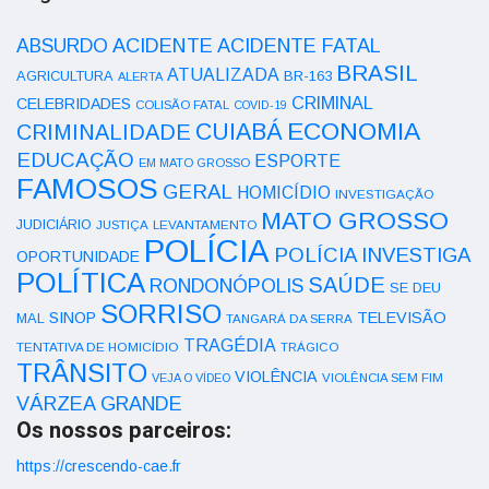
ACIDENTE
ABSURDO
ACIDENTE FATAL
BRASIL
ATUALIZADA
AGRICULTURA
BR-163
ALERTA
CRIMINAL
CELEBRIDADES
COLISÃO FATAL
COVID-19
ECONOMIA
CUIABÁ
CRIMINALIDADE
EDUCAÇÃO
ESPORTE
EM MATO GROSSO
FAMOSOS
GERAL
HOMICÍDIO
INVESTIGAÇÃO
MATO GROSSO
JUDICIÁRIO
LEVANTAMENTO
JUSTIÇA
POLÍCIA
POLÍCIA INVESTIGA
OPORTUNIDADE
POLÍTICA
SAÚDE
RONDONÓPOLIS
SE DEU
SORRISO
SINOP
TELEVISÃO
MAL
TANGARÁ DA SERRA
TRAGÉDIA
TENTATIVA DE HOMICÍDIO
TRÁGICO
TRÂNSITO
VIOLÊNCIA
VEJA O VÍDEO
VIOLÊNCIA SEM FIM
VÁRZEA GRANDE
Os nossos parceiros:
https://crescendo-cae.fr