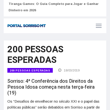
to
Tiranga Games: O Guia Completo para Jogar e Ganhar
Golp
Dinheiro em 2026
anúnc
200 PESSOAS
ESPERADAS
18/03/2019
200 PESSOAS ESPERADAS
Sorriso: 4ª Conferência dos Direitos da
Pessoa Idosa começa nesta terça-feira
(19)
Os “Desafios de envelhecer no século XXI e o papel das
políticas públicas” serão debatidos em Sorriso a partir de